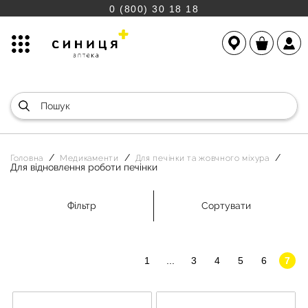
0 (800) 30 18 18
Головна
Медикаменти
Для печінки та жовчного міхура
Для відновлення роботи печінки
Фільтр
Сортувати
1
...
3
4
5
6
7