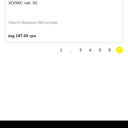
ХОЛІКС таб. 50
Ананта Медікеар Лімітед Індія
від 197.00 грн
1
...
3
4
5
6
7