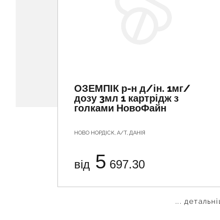
ОЗЕМПІК р-н д/ін. 1мг/
дозу 3мл 1 картрідж з
голками НовоФайн
НОВО НОРДІСК, А/Т, ДАНІЯ
5
від
697.30
... детальн