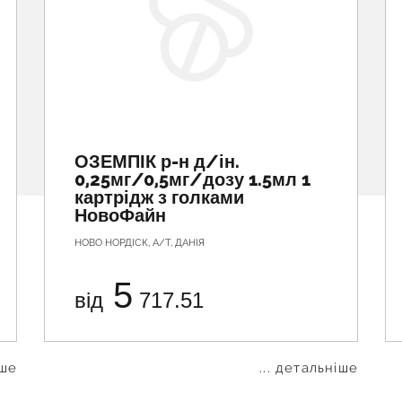
ОЗЕМПІК р-н д/ін.
0,25мг/0,5мг/дозу 1.5мл 1
картрідж з голками
НовоФайн
НОВО НОРДІСК, А/Т, ДАНІЯ
5
від
717.51
іше
... детальніше