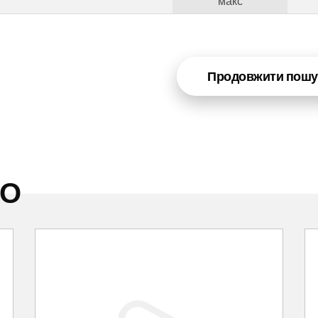
макс
Продовжити пошу
НО