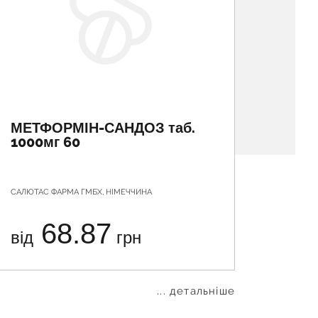
МЕТФОРМІН-САНДОЗ таб.
ГЛЮК
1000мг 60
САЛЮТАС ФАРМА ГМБХ, НІМЕЧЧИНА
МЕРК СЛ 
68.87
від
грн
від
... детальніше