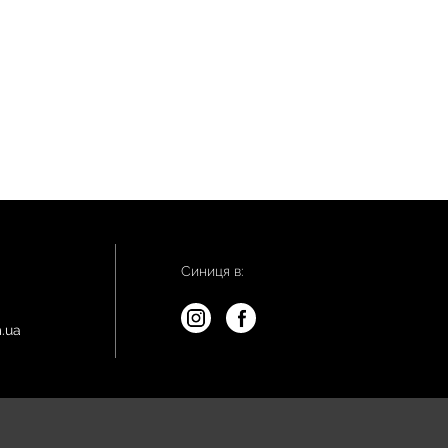
Синиця в:
.ua