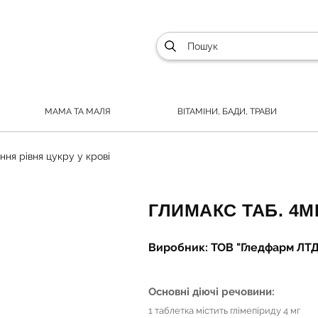
МАМА ТА МАЛЯ
ВІТАМІНИ, БАДИ, ТРАВИ
ння рівня цукру у крові
ГЛИМАКС ТАБ. 4М
Виробник: ТОВ "Гледфарм ЛТД
Основні діючі речовини:
1 таблетка містить глімепіриду 4 мг