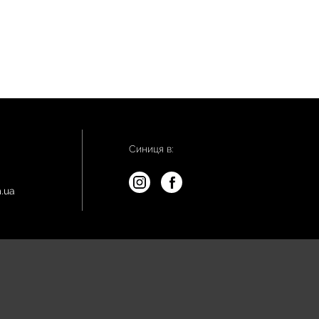
Синиця в:
.ua