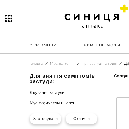
МЕДИКАМЕНТИ
КОСМЕТИЧНІ ЗАСОБИ
Дл
Головна
Медикаменти
При застуді та грипі
Для зняття симптомів
Сортува
застуди:
Лікування застуди
Мультисимптомні напої