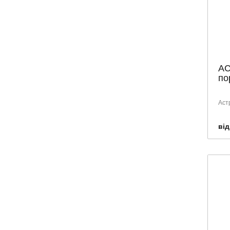
АС
по
Аст
від