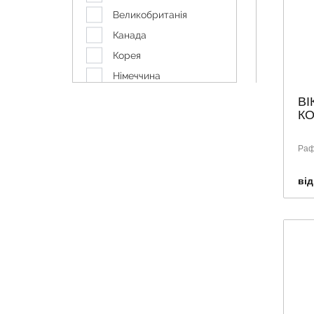
ФЕРВЕКС
Великобританія
ХЕЛПЕКС
Канада
ЮДЖІКА
Корея
Німеччина
Пакістан
ВІ
КО
Польща
США
Раф
Тайланд
Туреччина
від
Україна
Франція
Швейцарія