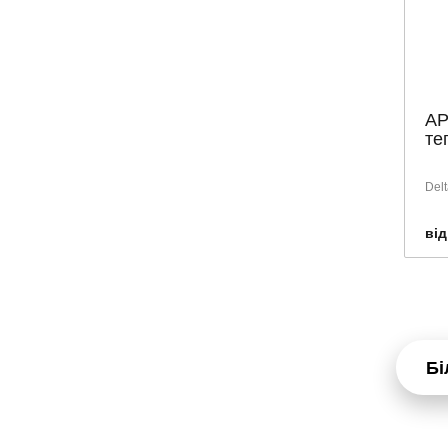
АР
те
Delt
від
Бі