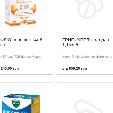
ФЛЮ порошок 14г 8
ГРИП- ХЕЕЛЬ р-н д/ін.
ше
1,1мл 5
лі ПП для ТОВ Дельта Медікел
Хеель /Biologische heel /Німеччина
 245.00 грн
від 659.20 грн