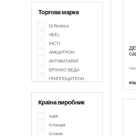
Торгова марка
Dr.Reddys
HEEL
ІНСТІ
ДЕ
АМІЦИТРОН
са
АНТИКАТАРАЛ
Чар
БРОНХО ВЕДА
ГРИППОЦИТРОН
від
КОЛДРЕКС
КОМБІГРИП
Країна виробник
МУЛЬТИГРИП
НОБЕЛЬ
Індія
ТЕРАФЛЮ
Ісландія
ФАРМАЦИТРОН
Іспанія