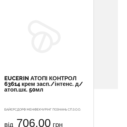
EUCERIN АТОПІ КОНТРОЛ
ПАРА
63614 крем засп./інтенс. д/
атоп.шк. 50мл
БАЙЄРСДОРФ МЕНІФЕКЧУРІНГ ПОЗНАНЬ СП.З.О.О.
Т.В.К. ГРУ
706.00
від
грн
від