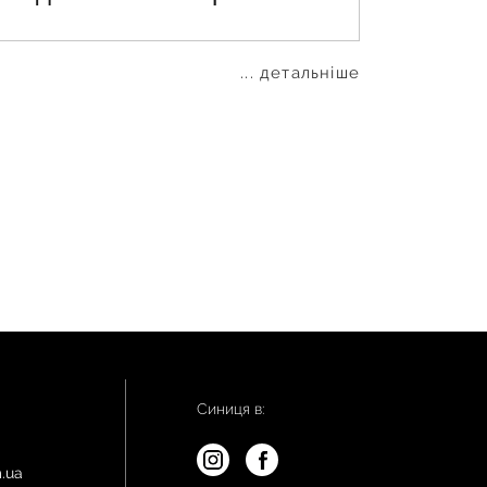
... детальніше
Синиця в:
.ua