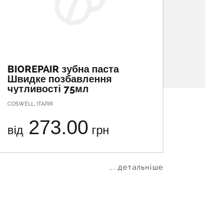
BIOREPAIR зубна паста
BIOR
Швидке позбавлення
Абсо
чутливості 75мл
відн
COSWELL, ІТАЛІЯ
COSWELL,
273.00
від
грн
від
... детальніше