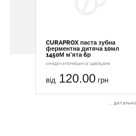
CURAPROX паста зубна
ферментна дитяча 10мл
1450М м'ята 6р
КУРАДЕН ІНТЕРНЕШНЛ АГ, ЩВЕЙЦАРІЯ
120.00
від
грн
... детальн