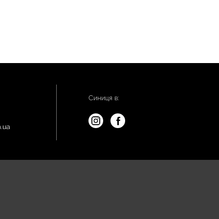
Синиця в:
.ua