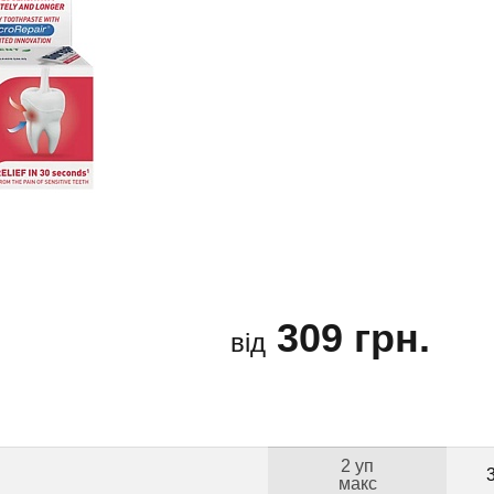
309 грн.
від
2 уп
макс