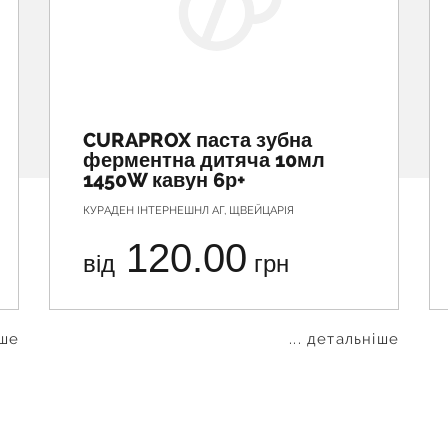
CURAPROX паста зубна
ферментна дитяча 10мл
1450W кавун 6р+
КУРАДЕН ІНТЕРНЕШНЛ АГ, ЩВЕЙЦАРІЯ
120.00
від
грн
іше
... детальніше