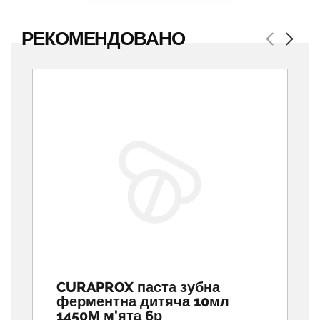
РЕКОМЕНДОВАНО
Previous
Next
CURAPROX паста зубна
ферментна дитяча 10мл
1450М м'ята 6р