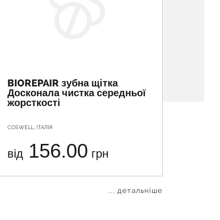
BIOREPAIR зубна щітка
VEGA 
Досконала чистка середньої
елек
жорсткості
COSWELL, ІТАЛІЯ
NINGBO S
156.00
від
грн
від
... детальніше