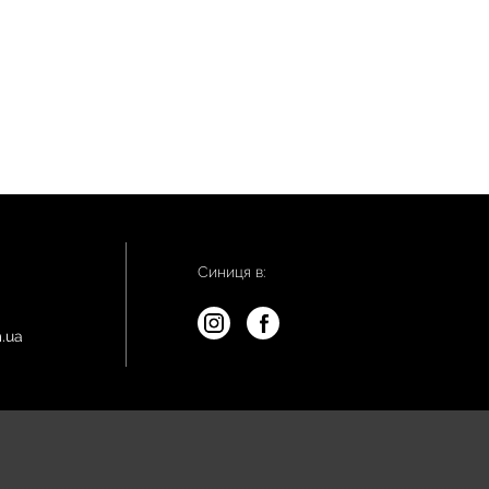
Синиця в:
.ua