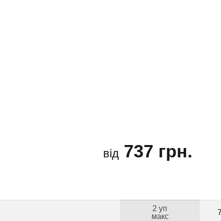
737 грн.
від
2 уп
макс