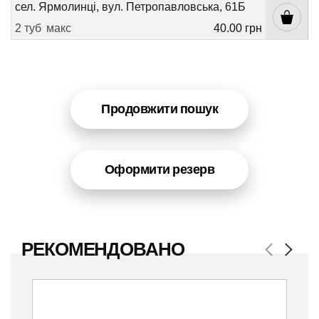
сел. Ярмолинці, вул. Петропавловська, 61Б
2 туб
макс
40.00 грн
Продовжити пошук
Оформити резерв
РЕКОМЕНДОВАНО
Previous
Next