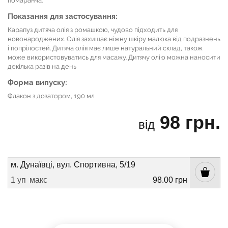
помаранча.
Показання для застосування:
Карапуз дитяча олія з ромашкою, чудово підходить для
новонароджених. Олія захищає ніжну шкіру малюка від подразнень
і попрілостей. Дитяча олія має лише натуральний склад, також
може використовуватись для масажу. Дитячу олію можна наносити
декілька разів на день
Форма випуску:
Флакон з дозатором, 190 мл
98 грн.
від
м. Дунаївці, вул. Спортивна, 5/19
1 уп
макс
98.00 грн