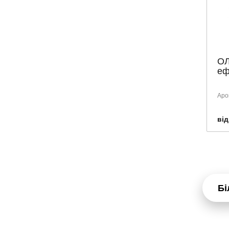
ОЛ
еф
Аро
від
Бі