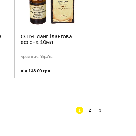
а
ОЛІЯ іланг-ілангова
ефірна 10мл
Ароматика Україна
від 138.00 грн
1
2
3