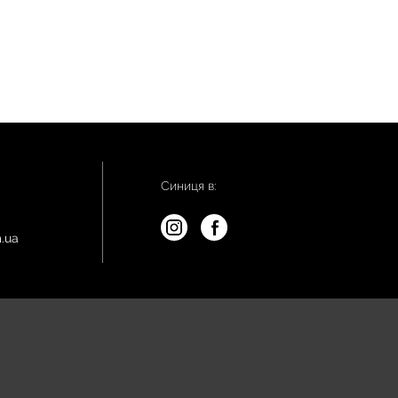
Синиця в:
.ua