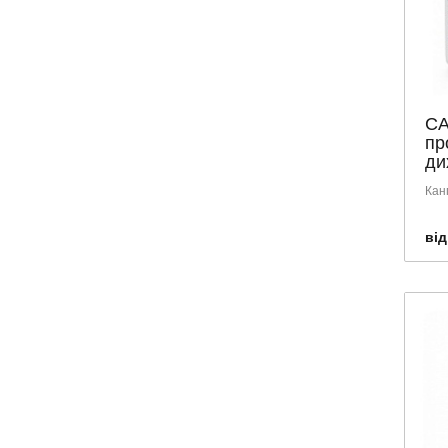
CA
пр
ди
Кан
від