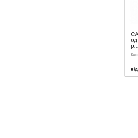
CA
од
р..
Кан
від