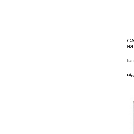
CA
на
Кан
від