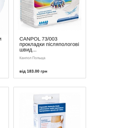
и
CANPOL 73/003
прокладки післяпологові
швид...
Канпол Польща
від 183.00 грн