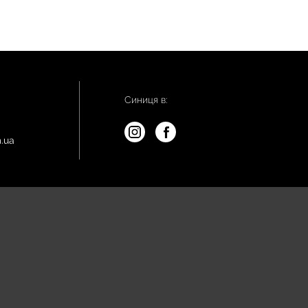
Синиця в:
.ua