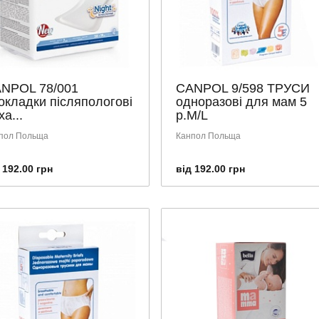
NPOL 78/001
CANPOL 9/598 ТРУСИ
окладки післяпологові
одноразові для мам 5
ха...
р.M/L
пол Польща
Канпол Польща
 192.00 грн
від 192.00 грн