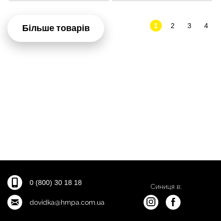
1
2
3
4
Більше товарів
0 (800) 30 18 18
Синиця в:
dovidka@hmpa.com.ua