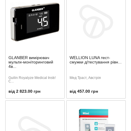
GLANBER вимірювач
WELLION LUNA тест-
мульти-моніторинговий
смужки д/тестування рівн...
4в...
Guilin Royalyze Medical Instr/
Мед Траст, Австрія
C...
від 2 823.00 грн
від 457.00 грн