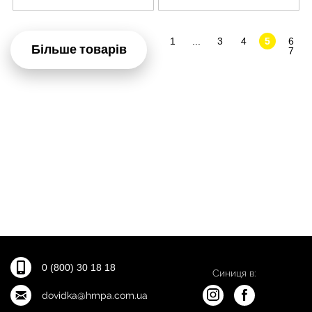
1
...
3
4
5
6
Більше товарів
7
0 (800) 30 18 18
Синиця в:
dovidka@hmpa.com.ua