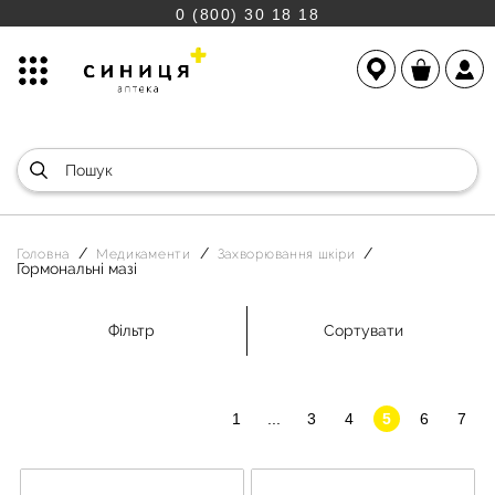
0 (800) 30 18 18
Головна
Медикаменти
Захворювання шкіри
Гормональні мазі
Фільтр
Сортувати
1
...
3
4
5
6
7