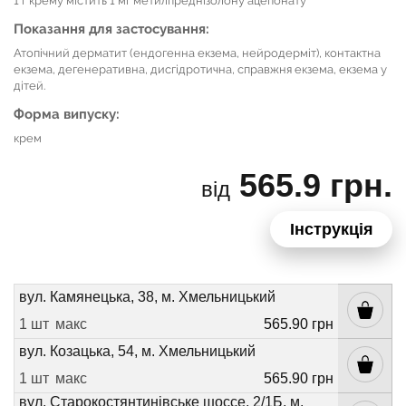
1 г крему містить 1 мг метилпреднізолону ацепонату
Показання для застосування:
Атопічний дерматит (ендогенна екзема, нейродерміт), контактна
екзема, дегенеративна, дисгідротична, справжня екзема, екзема у
дітей.
Форма випуску:
крем
565.9 грн.
від
Інструкція
вул. Камянецька, 38, м. Хмельницький
1 шт
макс
565.90 грн
вул. Козацька, 54, м. Хмельницький
1 шт
макс
565.90 грн
вул. Старокостянтинівське шоссе, 2/1Б, м.