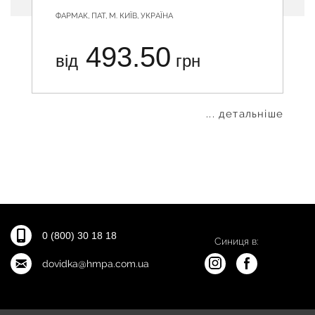
ФАРМАК, ПАТ, М. КИЇВ, УКРАЇНА
493.50
від
грн
... детальніше
0 (800) 30 18 18
Синиця в:
dovidka@hmpa.com.ua