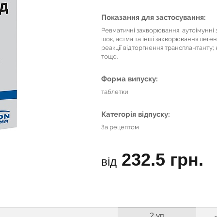
Показання для застосування:
Ревматичні захворювання, аутоімунні 
шок, астма та інші захворювання леге
реакції відторгнення трансплантанту;
тощо.
Форма випуску:
таблетки
Категорія відпуску:
За рецептом
232.5 грн.
від
2 уп