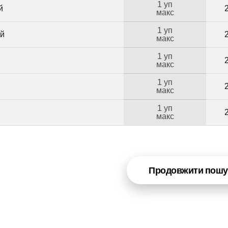
1 уп
й
макс
1 уп
ий
макс
1 уп
макс
1 уп
макс
1 уп
Б
макс
Продовжити пошу