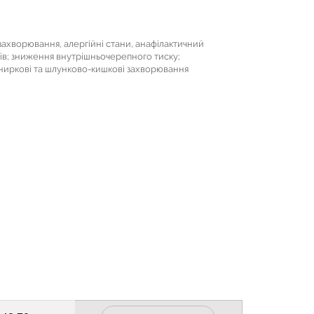
захворювання, алергійні стани, анафілактичний
нів; зниження внутрішньочерепного тиску;
 ниркові та шлунково-кишкові захворювання