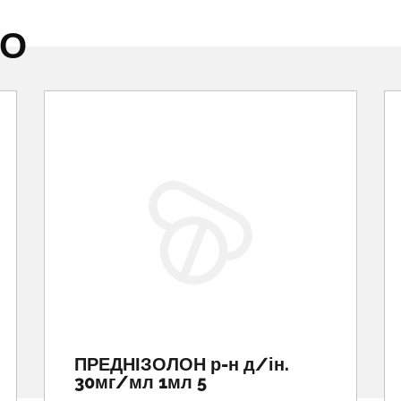
НО
ПРЕДНІЗОЛОН р-н д/ін.
30мг/мл 1мл 5