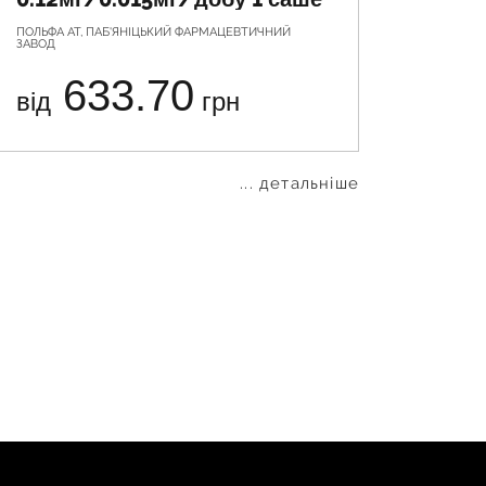
ПОЛЬФА АТ, ПАБ'ЯНІЦЬКИЙ ФАРМАЦЕВТИЧНИЙ
ЧАЙНА РЕ
ЗАВОД
КИТА
633.70
від
грн
від
... детальніше