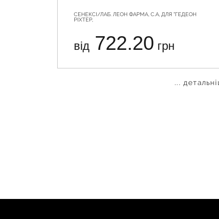
СЕНЕКСІ/ЛАБ. ЛЕОН ФАРМА, С.А, ДЛЯ "ГЕДЕОН
РІХТЕР,
722.20
від
грн
... детальн