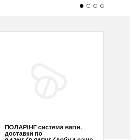
ПОЛАРІНГ система вагін.
МІФЕ
доставки по
0.12мг/0.015мг/добу 1 саше