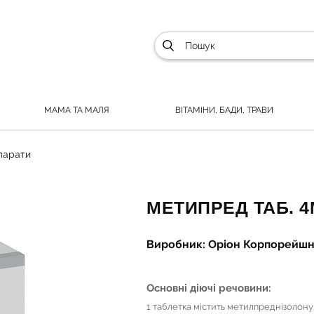
МАМА ТА МАЛЯ
ВІТАМІНИ, БАДИ, ТРАВИ
парати
МЕТИПРЕД ТАБ. 4
Виробник: Оріон Корпорейшн,
Основні діючі речовини:
1 таблетка містить метилпреднізолону