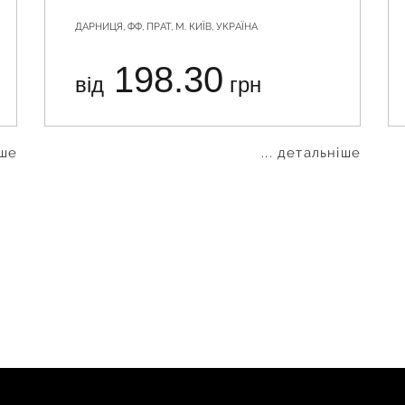
ДАРНИЦЯ, ФФ, ПРАТ, М. КИЇВ, УКРАЇНА
198.30
від
грн
іше
... детальніше