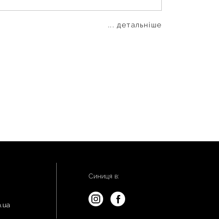
... детальніше
Синиця в:
.ua