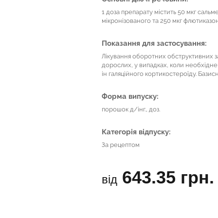
1 доза препарату містить 50 мкг саль
мікронізованого та 250 мкг флютиказон
Показання для застосування:
Лікування оборотних обструктивних захв
дорослих, у випадках, коли необхідне
ін галяційного кортикостероїду. Базисн
Форма випуску:
порошок д/інг., доз.
Категорія відпуску:
За рецептом
643.35 грн.
від