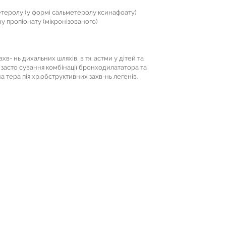
метеролу (у формі сальметеролу ксинафоату)
у пропіонату (мікронізованого)
- нь дихальних шляхів, в т.ч. астми у дітей та
 засто сування комбінації бронходилататора та
а тера пія хр.обструктивних захв-нь легенів.