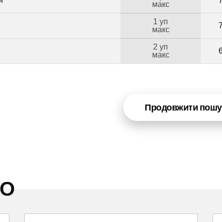
й
макс
1 уп
макс
2 уп
Б
макс
Продовжити пошу
НО