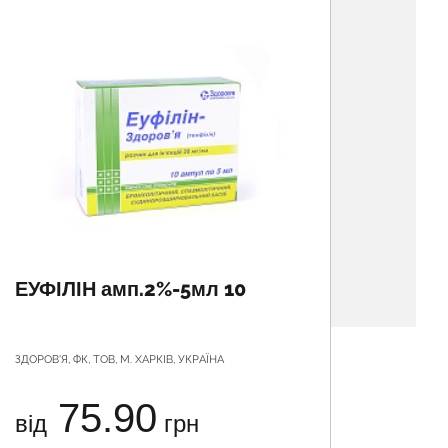
ЕУФІЛІН амп.2%-5мл 10
СИМБ
пор. 
доз
ЗДОРОВ'Я, ФК, ТОВ, М. ХАРКІВ, УКРАЇНА
АСТРАЗЕН
75.90
від
грн
від