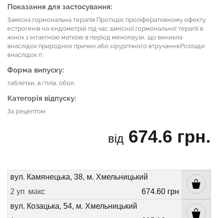
Показання для застосування:
Замісна гормональна терапія Протидіє проліферативному ефекту
естрогенів на ендометрій під час замісної гормональної терапії в
жінок з інтактною маткою в період менопаузи, що виникла
внаслідок природних причин або хірургічного втручання.Розлади
внаслідок п
Форма випуску:
таблетки, в/плів. обол.
Категорія відпуску:
За рецептом
674.6 грн.
від
вул. Камянецька, 38, м. Хмельницький
2 уп
макс
674.60 грн
вул. Козацька, 54, м. Хмельницький