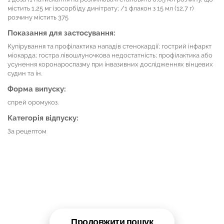
містить 1,25 мг ізосорбіду динітрату; /1 флакон з 15 мл (12,7 г)
розчину містить 375
Показання для застосування:
Купірування та профілактика нападів стенокардії; гострий інфаркт
міокарда; гостра лівошлуночкова недостатність; профілактика або
усунення коронароспазму при інвазивних дослідженнях вінцевих
судин та ін.
Форма випуску:
спрей оромукоз.
Категорія відпуску:
За рецептом
Продовжити пошук