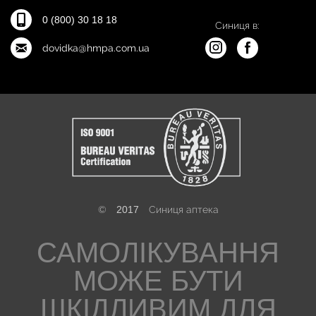
0 (800) 30 18 18
Синиця в:
dovidka@hmpa.com.ua
©
2017
Синиця аптека
САМОЛІКУВАННЯ
МОЖЕ БУТИ
ШКІДЛИВИМ ДЛЯ