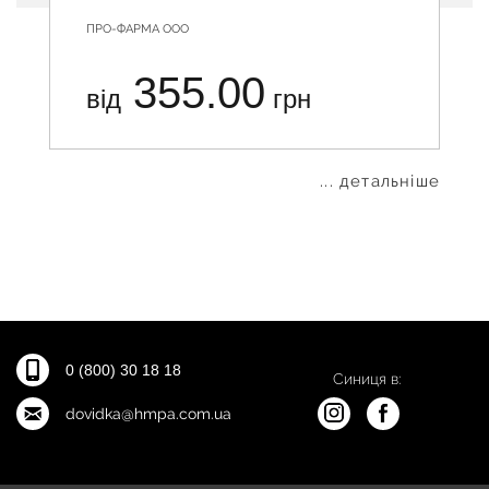
ПРО-ФАРМА ООО
355.00
від
грн
... детальніше
0 (800) 30 18 18
Синиця в:
dovidka@hmpa.com.ua