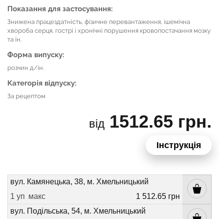
Показання для застосування:
Знижена працездатність, фізичне перевантаження, ішемічна
хвороба серця, гострі і хронічні порушення кровопостачання мозку
та ін.
Форма випуску:
розчин д/ін.
Категорія відпуску:
За рецептом
1512.65 грн.
від
Інструкція
вул. Камянецька, 38, м. Хмельницький
1 уп
макс
1 512.65 грн
вул. Подільська, 54, м. Хмельницький