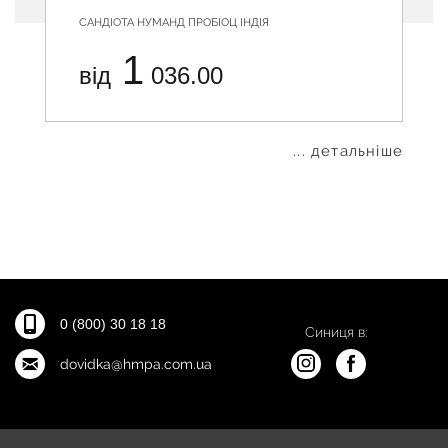
САНДІОТА НУМАНД ПРОБІОЦ ІНДІЯ
1
від
036.00
... детальніше
0 (800) 30 18 18
Синиця в:
dovidka@hmpa.com.ua