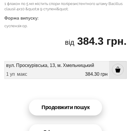
1 флакон по 5 мл містить спори полірезистентного штаму Bacillus
clausii 4х10 &quot;в 9 ступені&quot;
Форма випуску:
суспензія ор.
384.3 грн.
від
вул. Проскурівська, 13, м. Хмельницький
1 уп
макс
384.30 грн
Продовжити пошук