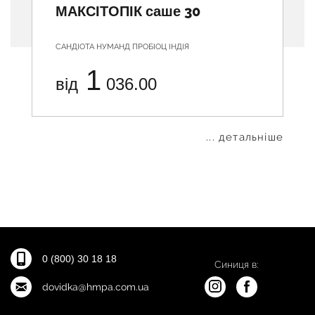
МАКСІТОПІК саше 30
САНДІОТА НУМАНД ПРОБІОЦ ІНДІЯ
1
від
036.00
... детальніше
0 (800) 30 18 18
Синиця в:
dovidka@hmpa.com.ua