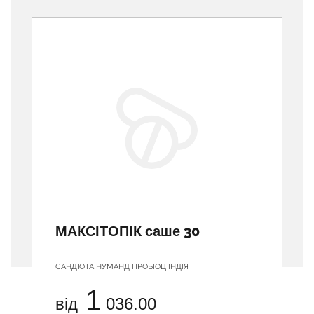
Previous
МАКСІТОПІК саше 30
САНДІОТА НУМАНД ПРОБІОЦ ІНДІЯ
1
від
036.00