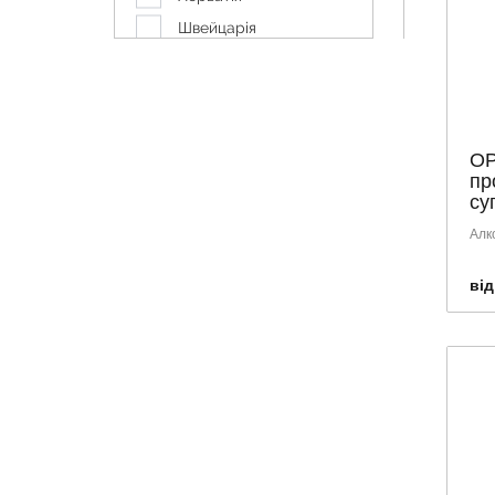
Швейцарія
ОР
пр
суг
Алк
від