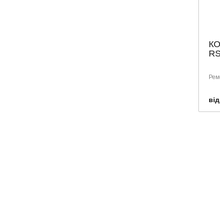
КО
RS
Рем
від