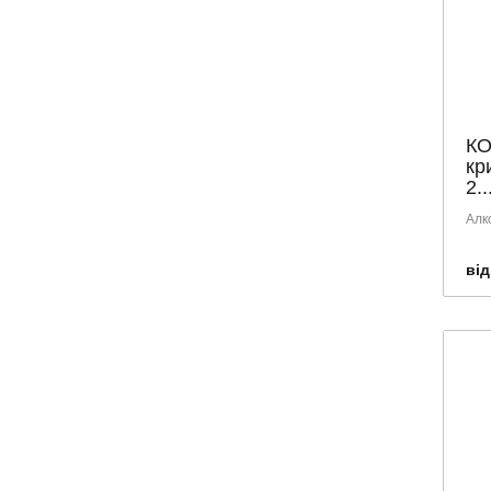
КО
кр
2..
Алк
від