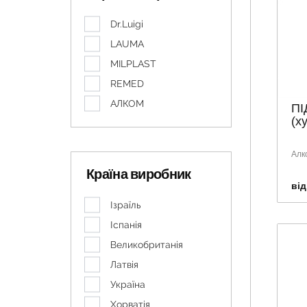
Dr.Luigi
LAUMA
MILPLAST
REMED
АЛКОМ
ПІ
(х
Алк
Країна виробник
від
Ізраїль
Іспанія
Великобританія
Латвія
Україна
Хорватія