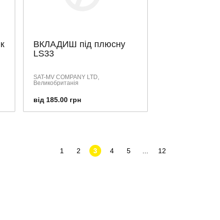
к
ВКЛАДИШ під плюсну
LS33
SAT-MV COMPANY LTD,
Великобританія
від 185.00 грн
1
2
3
4
5
...
12