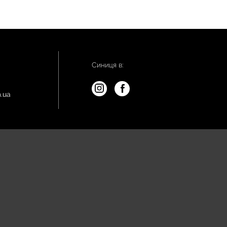
Синиця в:
.ua