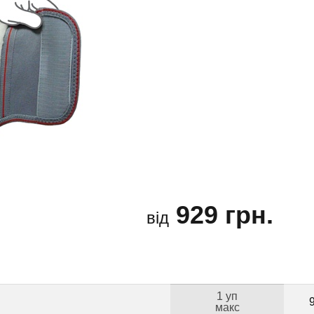
929 грн.
від
1 уп
макс