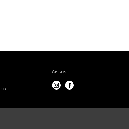
Синиця в:
.ua