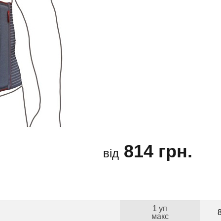
814 грн.
від
1 уп
макс