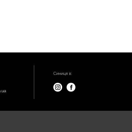
Синиця в:
.ua