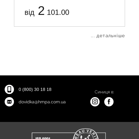
2
від
101.00
... детальніше
0 (800) 30 18 18
Синиця в:
dovidka@hmpa.com.ua