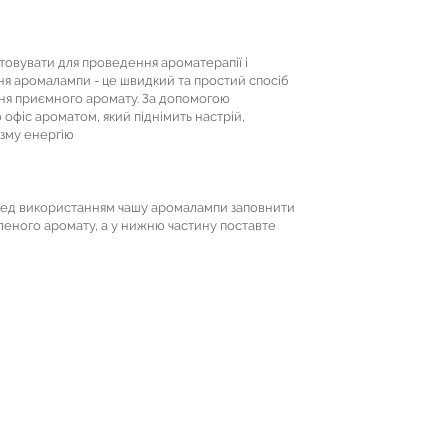
овувати для проведення ароматерапії і
ня аромалампи - це швидкий та простий спосіб
ння приємного аромату. За допомогою
фіс ароматом, який піднімить настрій,
ізму енергію
еред використанням чашу аромалампи заповнити
леного аромату, а у нижню частину поставте