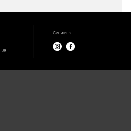
Синиця в:
.ua