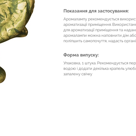
Показання для застосування:
Аромалампу рекомендується використ
ароматизації приміщення. Використан
для ароматизації приміщення та нада
аромалампи можна наповнити дім або о
поліпшить самопочуття, надасть орган
Форма випуску:
Упаковка, 1 штука. Рекомендується п
водою і додати декілька крапель улюб
запалену свічку