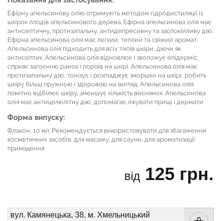
Ефірну апельсинову олію отримують методом гідродистиляції із
шкірок плодів апельсинового дерева. Ефірна апельсинова олія має
антисептичну, протизапальну, антидепресивну та заспокійливу дію.
Ефірна апельсинова олія має легкий, теплий та свіжий аромат.
Апельсинова олія підходить для всіх типів шкіри, діючи як
антисептик. Апельсинова олія відновлює і зволожує епідерміс,
сприяє загоєнню ранок і порізів на шкірі. Апельсинова олія має
протизапальну дію, тонізує і розгладжує зморшки на шкірі, робить
шкіру більш пружною і здоровою на вигляд. Апельсинова олія
помітно відбілює шкіру, зменшує кількість веснянок. Апельсинова
олія має антицелюлітну дію, допомагає лікувати прищі і дермати
Форма випуску:
Флакон, 10 мл. Рекомендується використовувати для збагаження
косметичних засобів, для масажу, для сауни, для ароматизації
приміщення
125 грн.
від
вул. Камянецька, 38, м. Хмельницький