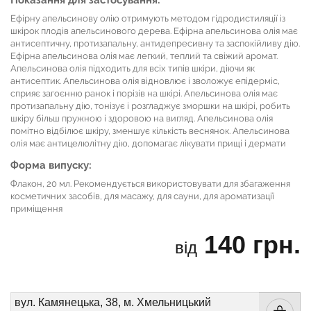
Ефірну апельсинову олію отримують методом гідродистиляції із
шкірок плодів апельсинового дерева. Ефірна апельсинова олія має
антисептичну, протизапальну, антидепресивну та заспокійливу дію.
Ефірна апельсинова олія має легкий, теплий та свіжий аромат.
Апельсинова олія підходить для всіх типів шкіри, діючи як
антисептик. Апельсинова олія відновлює і зволожує епідерміс,
сприяє загоєнню ранок і порізів на шкірі. Апельсинова олія має
протизапальну дію, тонізує і розгладжує зморшки на шкірі, робить
шкіру більш пружною і здоровою на вигляд. Апельсинова олія
помітно відбілює шкіру, зменшує кількість веснянок. Апельсинова
олія має антицелюлітну дію, допомагає лікувати прищі і дермати
Форма випуску:
Флакон, 20 мл. Рекомендується використовувати для збагаження
косметичних засобів, для масажу, для сауни, для ароматизації
приміщення
140 грн.
від
вул. Камянецька, 38, м. Хмельницький