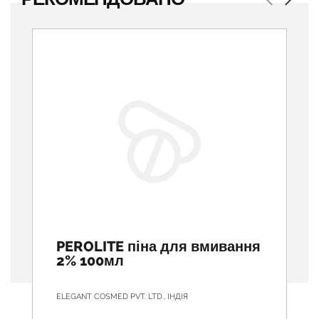
Previous
Next
PEROLITE піна для вмивання
2% 100мл
ELEGANT COSMED PVT. LTD., ІНДІЯ