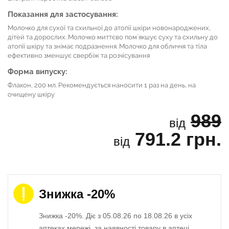
Показання для застосування:
Молочко для сухої та схильної до атопії шкіри новонароджених,
дітей та дорослих. Молочко миттєво пом`якшує суху та схильну до
атопії шкіру та знімає подразнення. Молочко для обличчя та тіла
ефективно зменшує свербіж та розчісування
Форма випуску:
Флакон, 200 мл. Рекомендується наносити 1 раз на день, на
очищену шкіру
989
від
791.2 грн.
від
Знижка -20%
Знижка -20%. Діє з 05.08.26 по 18.08.26 в усіх
аптеках мережі, за наявності товару в аптеці.