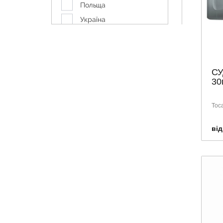
Польща
Україна
Франція
Швейцарія
СУ
30
Тос
від