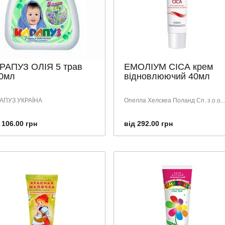
РАПУЗ ОЛІЯ 5 трав
ЕМОЛІУМ СІСА крем
0мл
відновлюючий 40мл
АПУЗ УКРАЇНА
Опелла Хелскеа Поланд Сп. з.о.о...
 106.00 грн
від 292.00 грн