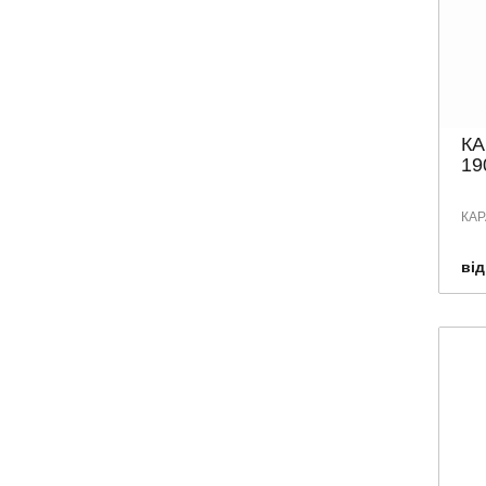
КА
19
КАР
від