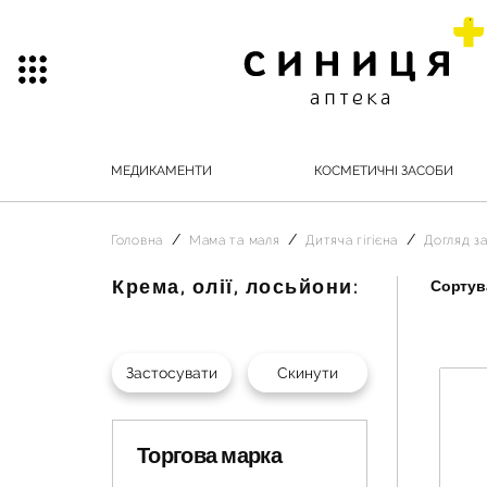
МЕДИКАМЕНТИ
КОСМЕТИЧНІ ЗАСОБИ
Головна
Мама та маля
Дитяча гігієна
Догляд з
Крема, олії, лосьйони:
Сортува
Торгова марка