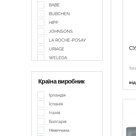
BABE
BUBCHEN
HIPP
JOHNSONS
LA ROCHE-POSAY
СУ
URIAGE
WELEDA
БЕПАНТЕН
Тос
Еліксир
Країна виробник
від
ЕМОЛІУМ
КАРАПУЗ
Ірландія
СУДОКРЕМ
Іспанія
Італія
Болгарія
Німеччина