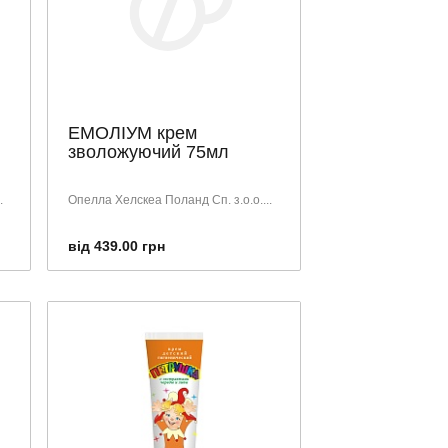
ЕМОЛІУМ крем
зволожуючий 75мл
.
Опелла Хелскеа Поланд Сп. з.о.о....
від 439.00 грн