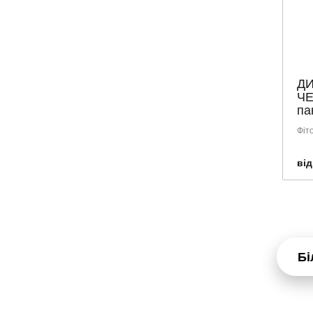
ДИ
ЧЕ
па
Фіт
від
Бі