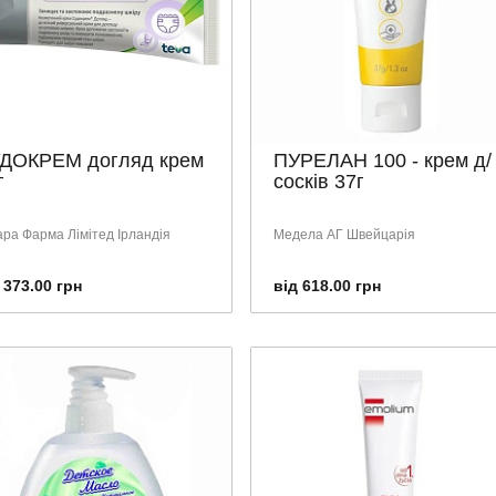
ДОКРЕМ догляд крем
ПУРЕЛАН 100 - крем д/
г
сосків 37г
ара Фарма Лімітед Ірландія
Медела АГ Швейцарія
 373.00 грн
від 618.00 грн