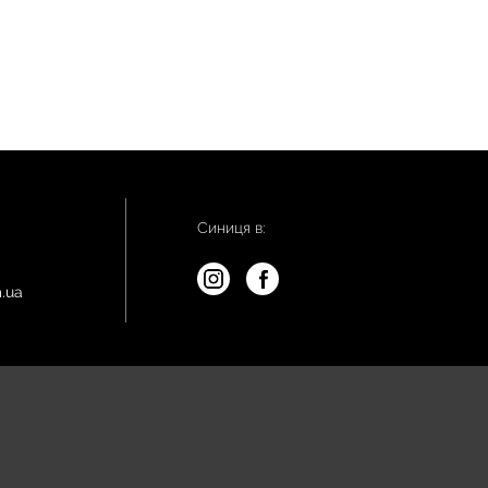
Синиця в:
.ua