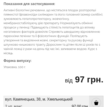
Показання для застосування:
Активні біологічні речовини, що містяться в плодах розторопші
плямистої (флавоноїди силімарин та його головний ізомер силібін),
зумовлюють гепатопротекторну, жовчогінну,
мембраностабілізуючу дію препарату. Нормалізують обмінні
процеси у печінці. Підвищують стійкість гепатоцитів до впливу
негативних факторів довкілля. Сприяють швидшому відновленню
паренхіми печінки та її фізіологічних функцій. Поліпшують
утворення та виділення жовчі, секреторну та рухову функції
шлунково-кишкового тракту. Дорослим та дітям після 12 років по 1
чайній ложці 2 рази на день під час їжі, запиваючи водою. Курс 1
місяць.
Форма випуску:
Упаковка, 100 г.
97 грн.
від
вул. Камянецька, 38, м. Хмельницький
2 уп
макс
97.00 грн