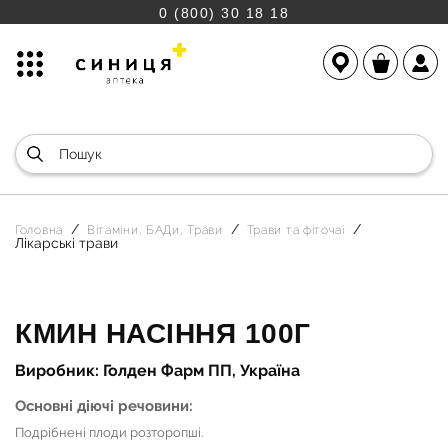
0 (800) 30 18 18
Головна
Вітаміни, БАДи, Трави
Трави та фіточаї
Лікарські трави
КМИН НАСІННЯ 100Г
Виробник: Голден Фарм ПП, Україна
Основні діючі речовини:
Подрібнені плоди розторопші.