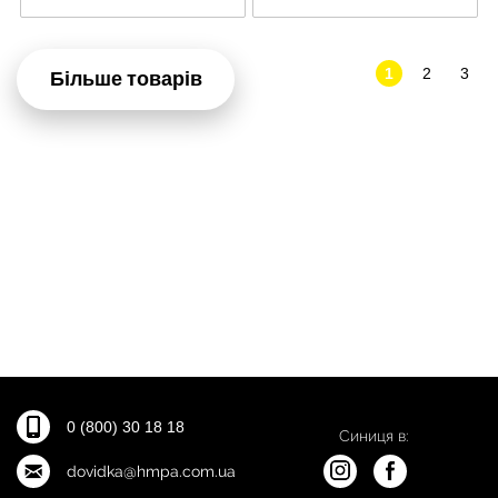
1
2
3
Більше товарів
0 (800) 30 18 18
Синиця в:
dovidka@hmpa.com.ua