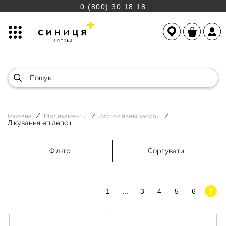
0 (800) 30 18 18
Головна
Медикаменти
Заспокійливі засоби
Лікування епілепсії
Фільтр
Сортувати
1
...
3
4
5
6
7