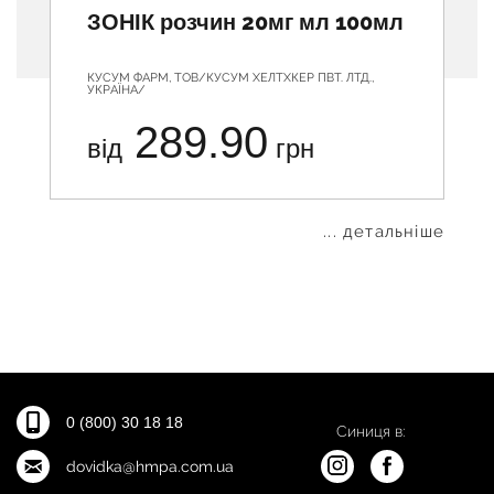
ЗОНІК розчин 20мг мл 100мл
КУСУМ ФАРМ, ТОВ/КУСУМ ХЕЛТХКЕР ПВТ. ЛТД.,
УКРАЇНА/
289.90
від
грн
... детальніше
0 (800) 30 18 18
Синиця в:
dovidka@hmpa.com.ua