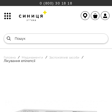
0 (800) 30 18 18
Головна
Медикаменти
Заспокійливі засоби
Лікування епілепсії