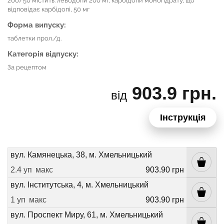
200/50 містить: леводопи 200 мг, карбідопи моногідрату, що
відповідає карбідопі, 50 мг
Форма випуску:
таблетки прол./д.
Категорія відпуску:
За рецептом
903.9 грн.
від
Інструкція
вул. Камянецька, 38, м. Хмельницький
2.4 уп
макс
903.90 грн
вул. Інститутська, 4, м. Хмельницький
1 уп
макс
903.90 грн
вул. Проспект Миру, 61, м. Хмельницький