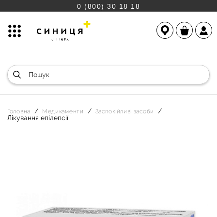
0 (800) 30 18 18
Головна
Медикаменти
Заспокійливі засоби
Лікування епілепсії