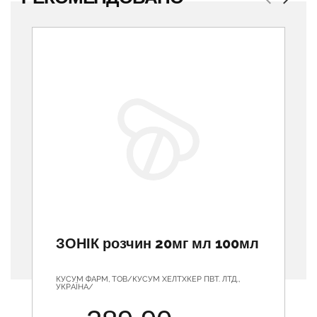
Previous
Next
ЗОНІК розчин 20мг мл 100мл
КУСУМ ФАРМ, ТОВ/КУСУМ ХЕЛТХКЕР ПВТ. ЛТД.,
УКРАЇНА/