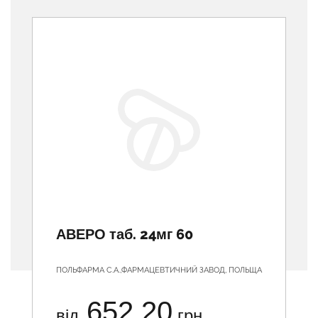
Previous
АВЕРО таб. 24мг 60
ПОЛЬФАРМА С.А.,ФАРМАЦЕВТИЧНИЙ ЗАВОД, ПОЛЬЩА
652.20
від
грн