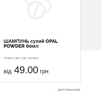
ШАМПУНЬ сухий OPAL
УТІ-
POWDER 60мл
подо
ГЛОБУС НВК ТОВ, УКРАЇНА
СЛОБОЖА
49.00
від
грн
від
... детальніше