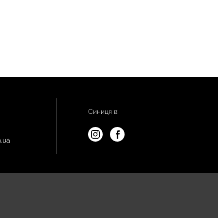
Синиця в:
.ua