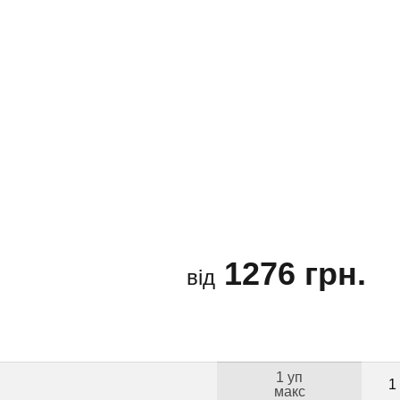
1276 грн.
від
1 уп
1
макс