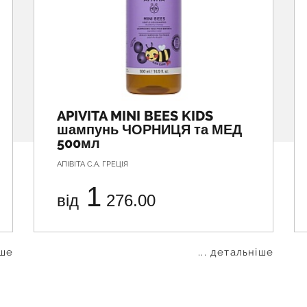
APIVITA MINI BEES KIDS
шампунь ЧОРНИЦЯ та МЕД
500мл
АПІВІТА С.А. ГРЕЦІЯ
1
від
276.00
іше
... детальніше