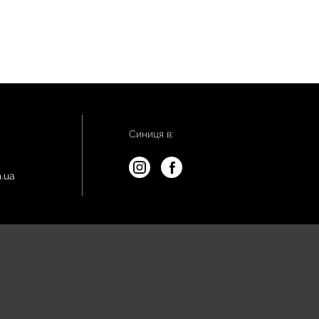
Синиця в:
.ua