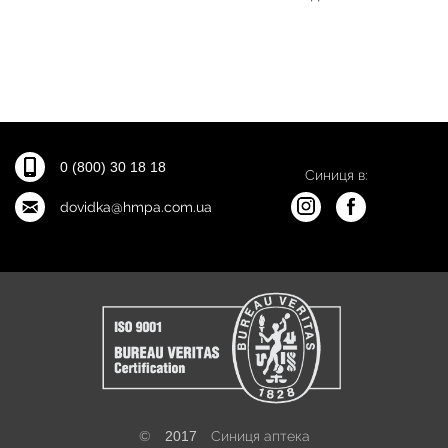
0 (800) 30 18 18
Синиця в:
dovidka@hmpa.com.ua
©
2017
Синиця аптека