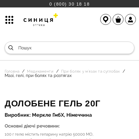
0 (800) 30 18 18
Головна
Медикаменти
При болях у м`язах та суглобах
Мазі, гелі, при болях та розтягах
ДОЛОБЕНЕ ГЕЛЬ 20Г
Виробник: Меркле ГмбХ, Німеччина
Основні діючі речовини:
100 г гелю містить гепарину натрію 50000 МО,