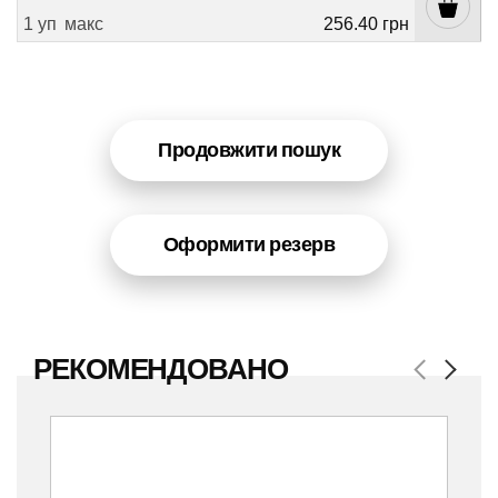
1 уп
макс
256.40 грн
Продовжити пошук
Оформити резерв
РЕКОМЕНДОВАНО
Previous
Next