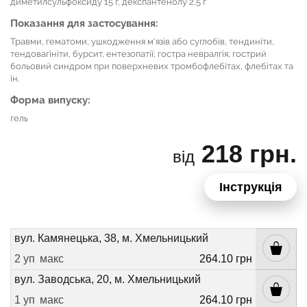
диметилсульфоксиду 15 г, декспантенолу 2,5 г
Показання для застосування:
Травми, гематоми, ушкодження м'язів або суглобів, тендиніти,
тендовагініти, бурсит, ентезопатії; гостра невралгія; гострий
больовий синдром при поверхневих тромбофлебітах, флебітах та
ін.
Форма випуску:
гель
218 грн.
від
Інструкція
вул. Камянецька, 38, м. Хмельницький
2 уп
макс
264.10 грн
вул. Заводська, 20, м. Хмельницький
1 уп
макс
264.10 грн