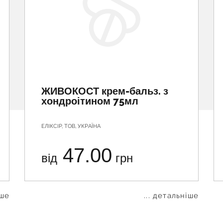
ЖИВОКОСТ крем-бальз. з
хондроітином 75мл
ЕЛІКСІР, ТОВ, УКРАЇНА
47.00
від
грн
іше
... детальніше