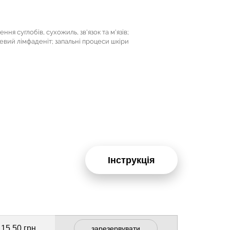
ння суглобів, сухожиль, зв'язок та м'язів;
невий лімфаденіт; запальні процеси шкіри
Інструкція
115.50 грн
зарезервувати