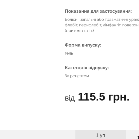
Показання для застосування:
Болісні, запальні або травматичні ураже
флебіт, перифлебіт, лімфангіт, поверх
(еритема та ін.).
Форма випуску:
гель
Категорія відпуску:
За рецептом
115.5 грн.
від
1 уп