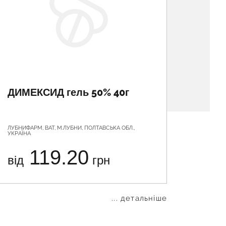
ДИМЕКСИД гель 50% 40г
СТОП
ЛУБНИФАРМ, ВАТ, М.ЛУБНИ, ПОЛТАВСЬКА ОБЛ.,
ЕЛІКСІР, 
УКРАЇНА
119.20
від
грн
від
... детальніше