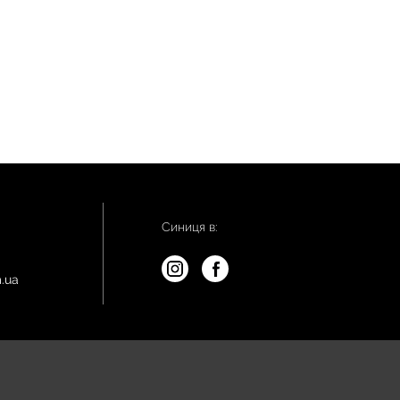
Синиця в:
.ua