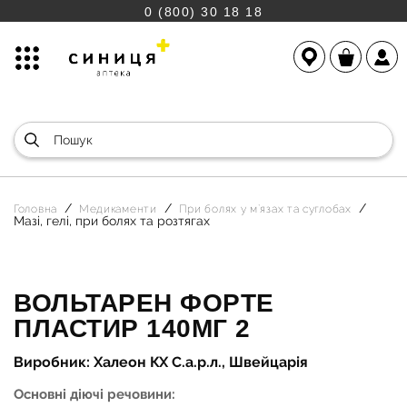
0 (800) 30 18 18
Головна
Медикаменти
При болях у м`язах та суглобах
Мазі, гелі, при болях та розтягах
ВОЛЬТАРЕН ФОРТЕ
ПЛАСТИР 140МГ 2
Виробник: Халеон КХ С.а.р.л., Швейцарія
Основні діючі речовини: