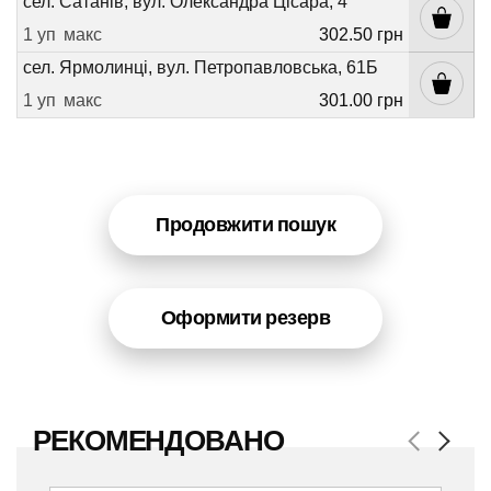
сел. Сатанів, вул. Олександра Цісара, 4
1 уп
макс
302.50 грн
сел. Ярмолинці, вул. Петропавловська, 61Б
1 уп
макс
301.00 грн
Продовжити пошук
Оформити резерв
РЕКОМЕНДОВАНО
Previous
Next