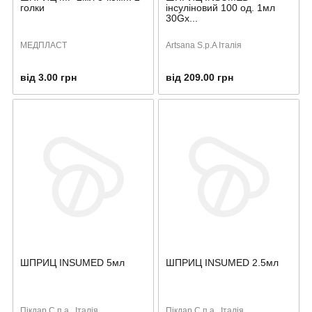
голки
інсуліновий 100 од. 1мл
30Gx...
МЕДПЛАСТ
Artsana S.p.A Італія
від 3.00 грн
від 209.00 грн
ШПРИЦ INSUMED 5мл
ШПРИЦ INSUMED 2.5мл
Пікдар С.п.а., Італія
Пікдар С.п.а., Італія