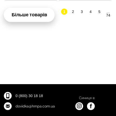
1
2
3
4
5
...
Більше товарів
74
0 (800) 30 18 18
Синиця в:
dovidka@hmpa.com.ua