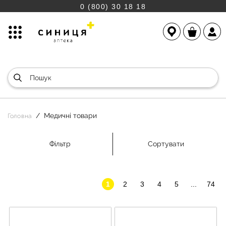
0 (800) 30 18 18
Медичні товари
Головна
Фільтр
Сортувати
1
2
3
4
5
...
74