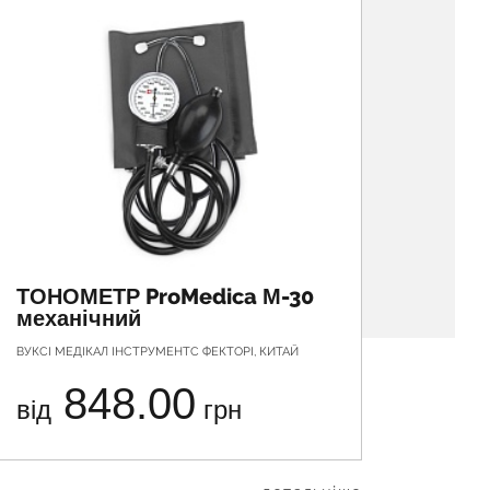
ТОНОМЕТР ProMedica М-30
ТОНО
механічний
меха
ВУКСІ МЕДІКАЛ ІНСТРУМЕНТС ФЕКТОРІ, КИТАЙ
ВУКСІ МЕ
848.00
від
грн
від