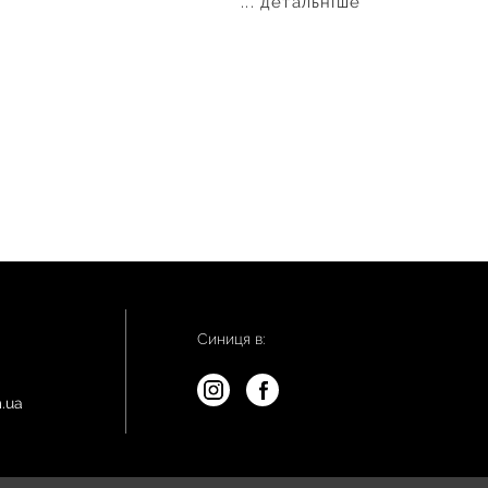
... детальніше
Синиця в:
.ua