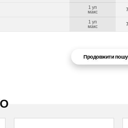
1 уп
макс
1 уп
Б
макс
Продовжити пошу
НО