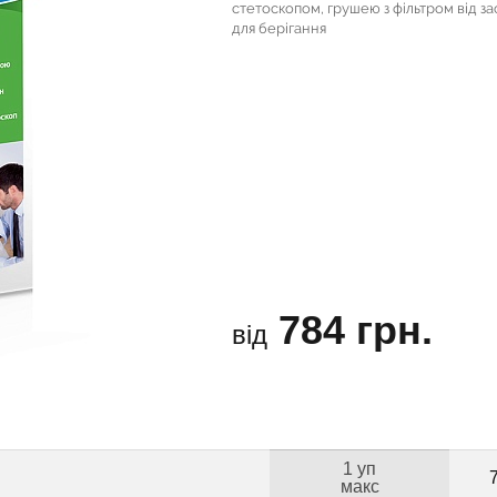
стетоскопом, грушею з фільтром від 
для берігання
784 грн.
від
1 уп
макс