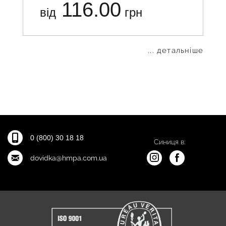
116.00
від
грн
... детальніше
0 (800) 30 18 18
Синиця в:
dovidka@hmpa.com.ua