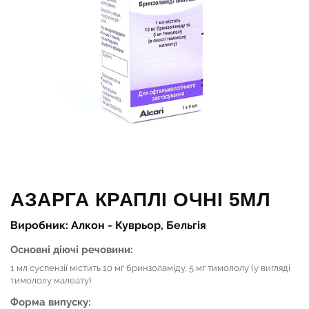
АЗАРГА КРАПЛІ ОЧНІ 5МЛ
Виробник: Алкон - Куврьор, Бельгія
Основні діючі речовини:
1 мл суспензії містить 10 мг бринзоламіду, 5 мг тимололу (у вигляді
тимололу малеату)
Форма випуску: