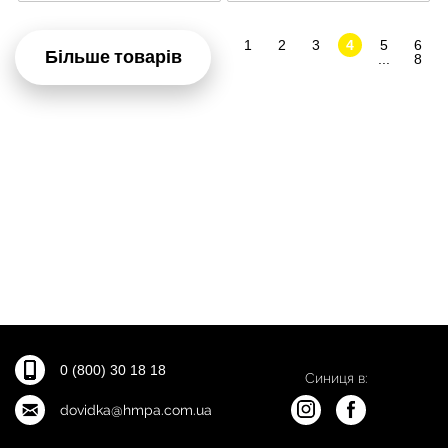
1
2
3
4
5
6
Більше товарів
...
8
0 (800) 30 18 18
Синиця в:
dovidka@hmpa.com.ua