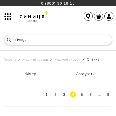
0 (800) 30 18 18
Оптика
Головна
Медичні товари
Медичні вироби
Фільтр
Сортувати
1
2
3
4
5
6
...
8