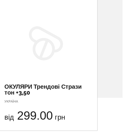
ОКУЛЯРИ Трендові Стрази
ОКУЛ
тон +3,50
тон +
УКРАЇНА
УКРАЇНА
299.00
від
грн
від