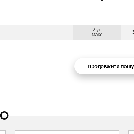
2 уп
макс
Продовжити пошу
НО