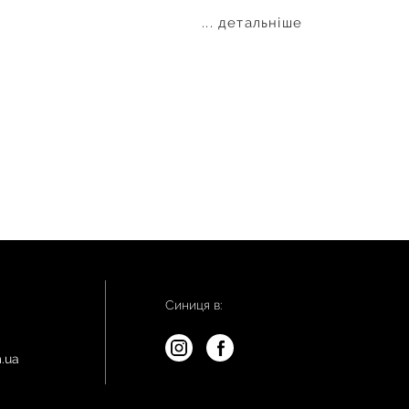
... детальніше
Синиця в:
.ua