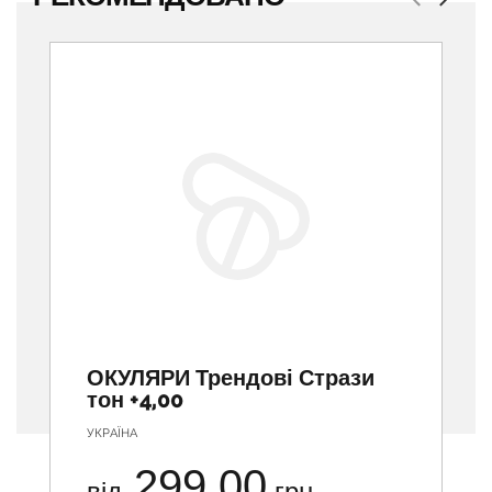
Previous
Next
ОКУЛЯРИ Трендові Стрази
тон +4,00
УКРАЇНА
299.00
від
грн